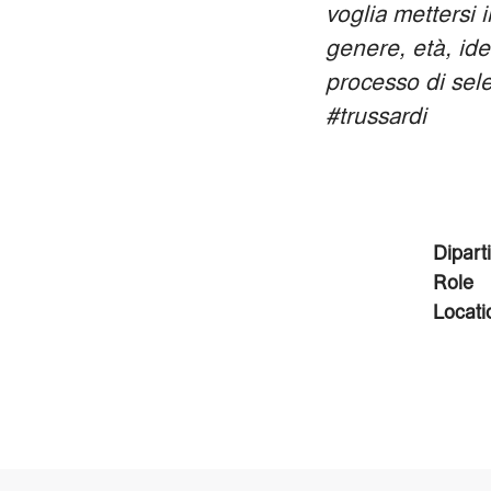
voglia mettersi
genere, età, ide
processo di sele
#trussardi
Dipart
Role
Locati