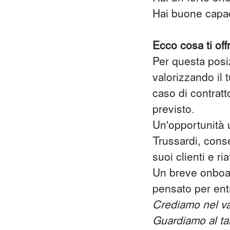
Hai buone capac
Ecco cosa ti off
Per questa posi
valorizzando il 
caso di contratt
previsto.
Un'opportunità 
Trussardi, cons
suoi clienti e ri
Un breve onboar
pensato per entr
Crediamo nel val
Guardiamo al tal