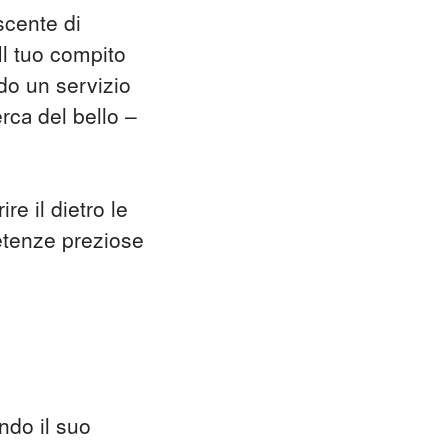
scente di
Il tuo compito
ndo un servizio
erca del bello –
re il dietro le
petenze preziose
ando il suo