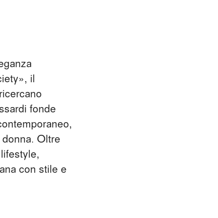
leganza
ety», il
 ricercano
russardi fonde
o contemporaneo,
e donna. Oltre
ifestyle,
iana con stile e