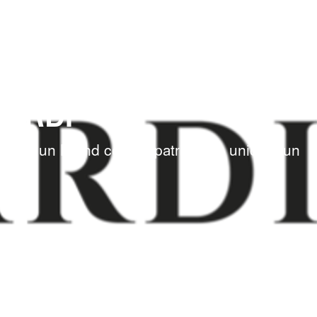
SARDI
zione di un Brand con un patrimonio unico e un