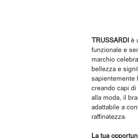
TRUSSARDI
è u
funzionale e se
marchio celebra 
bellezza e signif
sapientemente
creando capi di
alla moda, il
br
adattabile a cont
raffinatezza.
La tua opportuni