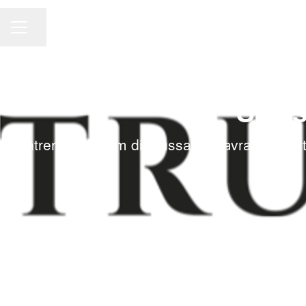
CAREER MENU
Share page
Sale
Entrerai nel team di Trussardi e avrai l’oppo