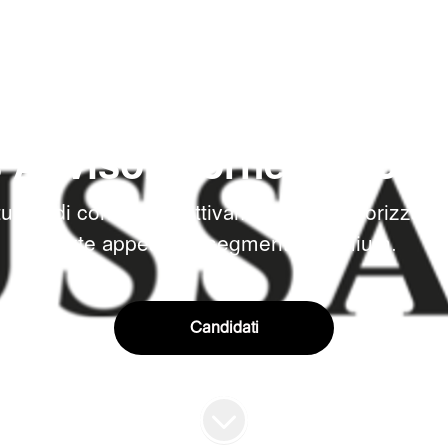
RETAIL
·
RINASCENTE - MONZA
s Advisor Corner TRUS
rtunità di contribuire attivamente alla valorizza
forte appeal nel segmento premium.
Candidati