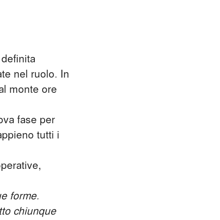
,
definita
te nel ruolo. In
 al monte ore
ova fase per
pieno tutti i
perative,
ue forme.
etto chiunque